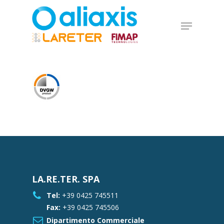
Skip
to
Menu
main
Close
content
Menu
LA.RE.TER. SPA
Tel:
+39 0425 745511
Fax:
+39 0425 745506
Dipartimento Commerciale