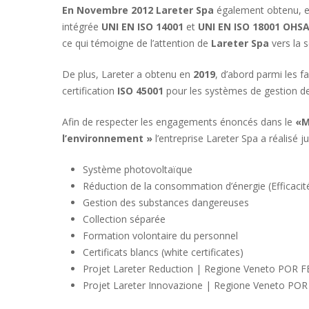
En Novembre 2012 Lareter Spa
également obtenu, en
intégrée
UNI EN ISO 14001
et
UNI EN ISO 18001 OHS
ce qui témoigne de l’attention de
Lareter Spa
vers la s
De plus, Lareter a obtenu en
2019
, d’abord parmi les f
certification
ISO 45001
pour les systèmes de gestion de l
Afin de respecter les engagements énoncés dans le
«M
l’environnement »
l’entreprise Lareter Spa a réalisé j
Système photovoltaïque
Réduction de la consommation d’énergie (Efficacit
Gestion des substances dangereuses
Collection séparée
Formation volontaire du personnel
Certificats blancs (white certificates)
Projet Lareter Reduction | Regione Veneto POR 
Projet Lareter Innovazione | Regione Veneto PO