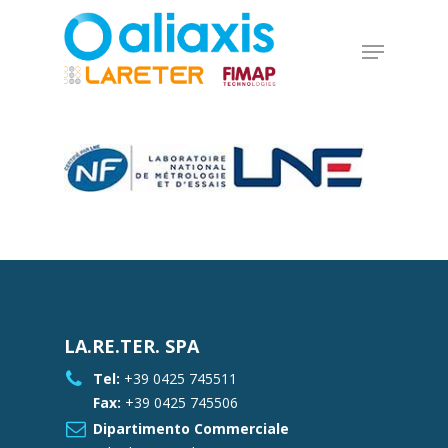
Skip
to
Menu
main
Close
content
Menu
LA.RE.TER. SPA
Tel:
+39 0425 745511
Fax:
+39 0425 745506
Dipartimento Commerciale