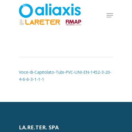
Skip
to
Menu
main
Close
content
Menu
Voce-di-Capitolato-Tubi-PVC-UNI-EN-1452-3-20-
4-6-6-3-1-1-1
LA.RE.TER. SPA