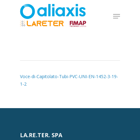
Skip
to
Menu
main
Close
content
Menu
Voce-di-Capitolato-Tubi-PVC-UNI-EN-1452-3-19-
1-2
LA.RE.TER. SPA