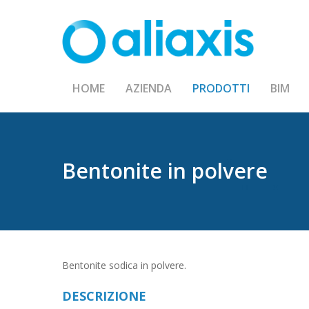
Skip
to
main
content
HOME
AZIENDA
PRODOTTI
BIM
Bentonite
in
polvere
Bentonite sodica in polvere.
DESCRIZIONE