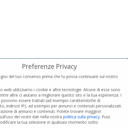
Preferenze Privacy
gno del tuo consenso prima che tu possa continuare sul nostro
PRIVACY
to web utilizziamo i cookie e altre tecnologie. Alcune di esse sono
Privacy Policy
entre altre ci aiutano a migliorare questo sito e la tua esperienza.
I
Cookies Policy
i possono essere trattati (ad esempio caratteristiche di
GDPR Personal data
o, indirizzi IP), ad esempio per annunci e contenuti personalizzati
razione di annunci e contenuti.
Potete trovare maggiori
ull'uso dei vostri dati nella nostra
politica sulla privacy
.
Puoi
 PVC-A
Modifica impostazione Cookies
dificare la tua selezione in qualsiasi momento sotto