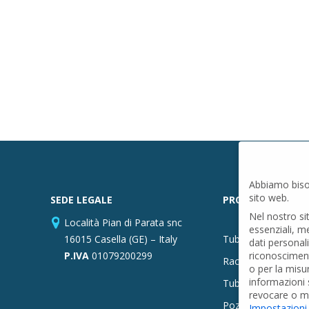
Abbiamo biso
sito web.
SEDE LEGALE
PRODOTTI
Nel nostro si
Località Pian di Parata snc
essenziali, m
16015 Casella (GE) – Italy
Tubi PVC
dati personal
P.IVA
01079200299
riconosciment
Raccordi PVC
o per la misu
informazioni s
Tubi e Raccordi in
revocare o mo
Pozzi Artesiani
Impostazioni
.