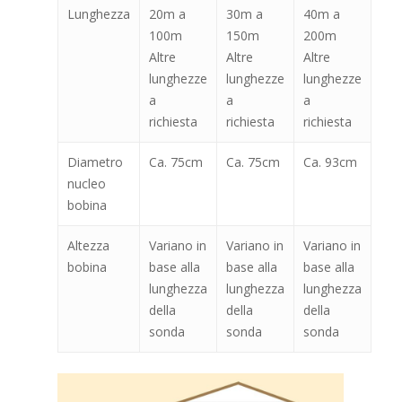
Lunghezza
20m a
30m a
40m a
100m
150m
200m
Altre
Altre
Altre
lunghezze
lunghezze
lunghezze
a
a
a
richiesta
richiesta
richiesta
Diametro
Ca. 75cm
Ca. 75cm
Ca. 93cm
nucleo
bobina
Altezza
Variano in
Variano in
Variano in
bobina
base alla
base alla
base alla
lunghezza
lunghezza
lunghezza
della
della
della
sonda
sonda
sonda