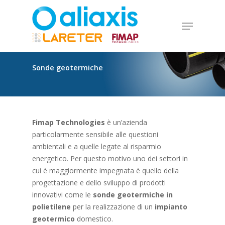
Skip
to
Menu
main
Close
content
Menu
Sonde
geotermiche
Fimap Technologies
è un’azienda
particolarmente sensibile alle questioni
ambientali e a quelle legate al risparmio
energetico. Per questo motivo uno dei settori in
cui è maggiormente impegnata è quello della
progettazione e dello sviluppo di prodotti
innovativi come le
sonde geotermiche in
polietilene
per la realizzazione di un
impianto
geotermico
domestico.