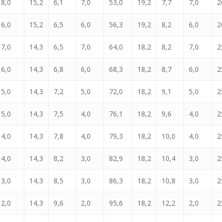
8,0
15,2
6,1
7,0
53,0
19,2
7,7
7,0
2
6,0
15,2
6,5
6,0
56,3
19,2
8,2
6,0
2
7,0
14,3
6,5
7,0
64,0
18,2
8,2
7,0
2
6,0
14,3
6,8
6,0
68,3
18,2
8,7
6,0
2
5,0
14,3
7,2
5,0
72,0
18,2
9,1
5,0
2
5,0
14,3
7,5
4,0
76,1
18,2
9,6
4,0
2
4,0
14,3
7,8
4,0
79,3
18,2
10,0
4,0
2
4,0
14,3
8,2
3,0
82,9
18,2
10,4
3,0
2
3,0
14,3
8,5
3,0
86,3
18,2
10,8
3,0
2
2,0
14,3
9,6
2,0
95,6
18,2
12,2
2,0
2