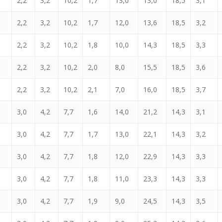
2,2
3,2
10,2
1,7
13,0
13,0
18,5
3,1
2,2
3,2
10,2
1,7
12,0
13,6
18,5
3,2
2,2
3,2
10,2
1,8
10,0
14,3
18,5
3,3
2,2
3,2
10,2
2,0
8,0
15,5
18,5
3,6
2,2
3,2
10,2
2,1
7,0
16,0
18,5
3,7
3,0
4,2
7,7
1,6
14,0
21,2
14,3
3,1
3,0
4,2
7,7
1,7
13,0
22,1
14,3
3,2
3,0
4,2
7,7
1,8
12,0
22,9
14,3
3,3
3,0
4,2
7,7
1,8
11,0
23,3
14,3
3,3
3,0
4,2
7,7
1,9
9,0
24,5
14,3
3,5