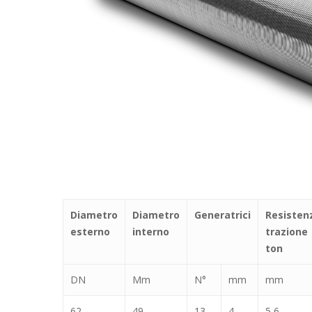
Diametro
Diametro
Generatrici
Resisten
esterno
interno
trazione
ton
DN
Mm
N°
mm
mm
62
49
13
4
5,6