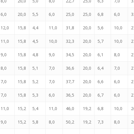
8,0
20,0
5,0
8,0
22,7
25,0
6,3
7,0
3
6,0
20,0
5,5
6,0
25,0
25,0
6,8
6,0
3
12,0
15,8
4,4
11,0
31,8
20,0
5,6
10,0
2
11,0
15,8
4,5
10,0
32,3
20,0
5,7
10,0
2
9,0
15,8
4,8
9,0
34,5
20,0
6,1
8,0
2
8,0
15,8
5,1
7,0
36,6
20,0
6,4
7,0
2
7,0
15,8
5,2
7,0
37,7
20,0
6,6
6,0
2
7,0
15,8
5,3
6,0
36,5
20,0
6,7
6,0
2
11,0
15,2
5,4
11,0
46,0
19,2
6,8
10,0
2
9,0
15,2
5,8
8,0
50,2
19,2
7,3
8,0
2