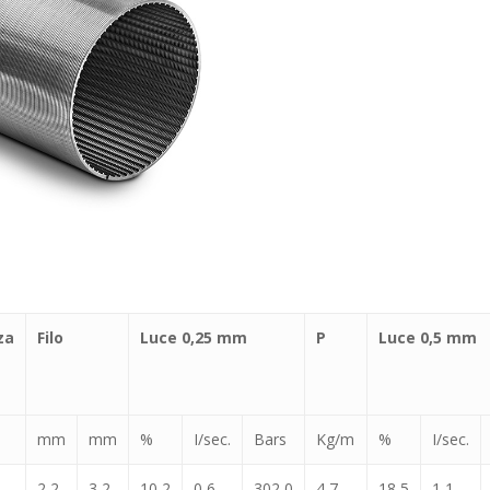
za
Filo
Luce 0,25 mm
P
Luce 0,5 mm
mm
mm
%
I/sec.
Bars
Kg/m
%
I/sec.
2,2
3,2
10,2
0,6
302,0
4,7
18,5
1,1