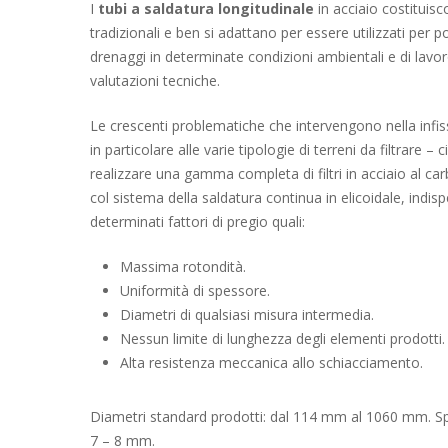
I
tubi a saldatura longitudinale
in acciaio costituisc
tradizionali e ben si adattano per essere utilizzati per p
drenaggi in determinate condizioni ambientali e di lavor
valutazioni tecniche.
Le crescenti problematiche che intervengono nella infis
in particolare alle varie tipologie di terreni da filtrare –
realizzare una gamma completa di filtri in acciaio al car
col sistema della saldatura continua in elicoidale, indis
determinati fattori di pregio quali:
Massima rotondità.
Uniformità di spessore.
Diametri di qualsiasi misura intermedia.
Nessun limite di lunghezza degli elementi prodotti.
Alta resistenza meccanica allo schiacciamento.
Diametri standard prodotti: dal 114 mm al 1060 mm. Spes
7 – 8 mm.