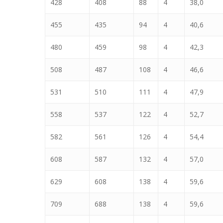
428
408
88
4
38,0
455
435
94
4
40,6
480
459
98
4
42,3
508
487
108
4
46,6
531
510
111
4
47,9
558
537
122
4
52,7
582
561
126
4
54,4
608
587
132
4
57,0
629
608
138
4
59,6
709
688
138
4
59,6