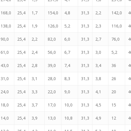
168,0
25,4
1,7
154,0
4,8
31,3
2,2
142,0
4
138,0
25,4
1,9
126,0
5,2
31,3
2,3
116,0
4
90,0
25,4
2,2
82,0
6,0
31,3
2,7
76,0
4
61,0
25,4
2,4
56,0
6,7
31,3
3,0
5,2
4
43,0
25,4
2,8
39,0
7,4
31,3
3,4
36
4
31,0
25,4
3,1
28,0
8,3
31,3
3,8
26
4
24,0
25,4
3,3
22,0
9,0
31,3
4,1
20
4
18,0
25,4
3,7
17,0
10,0
31,3
4,5
15
4
14,0
25,4
3,9
13,0
10,8
31,3
4,9
12
4