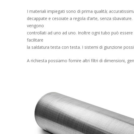
I materiali impiegati sono di prima qualità; accuratissima
decappate e cesoiate a regola d’arte, senza sbavature. Fi
vengono
controllati ad uno ad uno. Inoltre ogni tubo può ess
facilitare
la saldatura testa con testa. I sistemi di giunzione possibi
A richiesta possiamo fornire altri filtri di dimensioni, gene