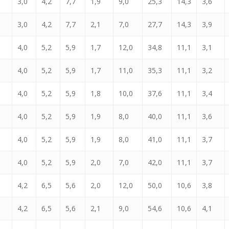
3,0
4,2
7,7
1,9
9,0
25,3
14,3
3,6
3,0
4,2
7,7
2,1
7,0
27,7
14,3
3,9
4,0
5,2
5,9
1,7
12,0
34,8
11,1
3,1
4,0
5,2
5,9
1,7
11,0
35,3
11,1
3,2
4,0
5,2
5,9
1,8
10,0
37,6
11,1
3,4
4,0
5,2
5,9
1,9
8,0
40,0
11,1
3,6
4,0
5,2
5,9
1,9
8,0
41,0
11,1
3,7
4,0
5,2
5,9
2,0
7,0
42,0
11,1
3,7
4,2
6,5
5,6
2,0
12,0
50,0
10,6
3,8
4,2
6,5
5,6
2,1
9,0
54,6
10,6
4,1