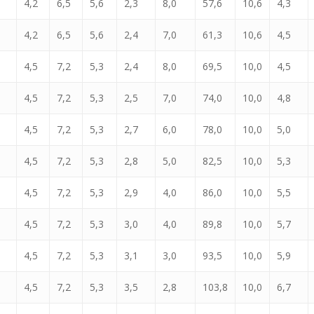
4,2
6,5
5,6
2,3
8,0
57,6
10,6
4,3
4,2
6,5
5,6
2,4
7,0
61,3
10,6
4,5
4,5
7,2
5,3
2,4
8,0
69,5
10,0
4,5
4,5
7,2
5,3
2,5
7,0
74,0
10,0
4,8
4,5
7,2
5,3
2,7
6,0
78,0
10,0
5,0
4,5
7,2
5,3
2,8
5,0
82,5
10,0
5,3
4,5
7,2
5,3
2,9
4,0
86,0
10,0
5,5
4,5
7,2
5,3
3,0
4,0
89,8
10,0
5,7
4,5
7,2
5,3
3,1
3,0
93,5
10,0
5,9
4,5
7,2
5,3
3,5
2,8
103,8
10,0
6,7