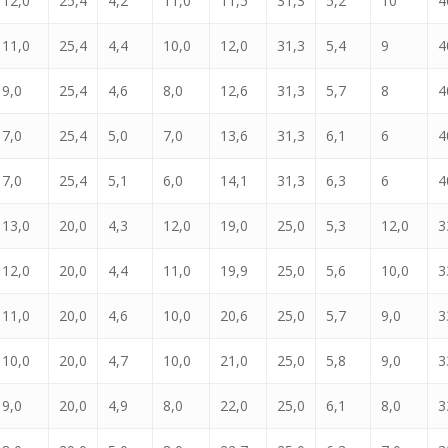
12,0
25,4
4,2
11,0
11,5
31,3
5,2
10
4
11,0
25,4
4,4
10,0
12,0
31,3
5,4
9
4
9,0
25,4
4,6
8,0
12,6
31,3
5,7
8
4
7,0
25,4
5,0
7,0
13,6
31,3
6,1
6
4
7,0
25,4
5,1
6,0
14,1
31,3
6,3
6
4
13,0
20,0
4,3
12,0
19,0
25,0
5,3
12,0
3
12,0
20,0
4,4
11,0
19,9
25,0
5,6
10,0
3
11,0
20,0
4,6
10,0
20,6
25,0
5,7
9,0
3
10,0
20,0
4,7
10,0
21,0
25,0
5,8
9,0
3
9,0
20,0
4,9
8,0
22,0
25,0
6,1
8,0
3