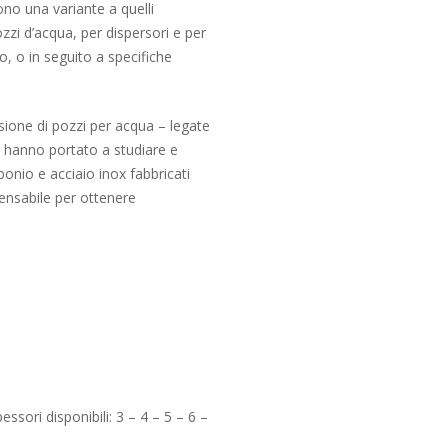
ono una variante a quelli
ozzi d’acqua, per dispersori e per
o, o in seguito a specifiche
sione di pozzi per acqua – legate
 ci hanno portato a studiare e
bonio e acciaio inox fabbricati
pensabile per ottenere
sori disponibili: 3 – 4 – 5 – 6 –