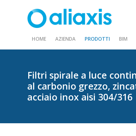
Skip
to
main
content
HOME
AZIENDA
PRODOTTI
BIM
Filtri
spirale
a
luce
conti
al
carbonio
grezzo,
zinca
acciaio
inox
aisi
304/316