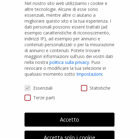
Nel nostro sito web utilizziamo i cookie e
altre tecnologie. Alcune di esse sono
essenziali, mentre altre ci aiutano a
migliorare questo sito e la tua esperienza.
I
PRODOTTI
dati personali possono essere trattati (ad
esempio caratteristiche di riconoscimento,
indirizzi IP), ad esempio per annunci e
Tubi PVC
contenuti personalizzati o per la misurazione
di annunci e contenuti.
Potete trovare
Raccordi PVC
maggiori informazioni sull'uso dei vostri dati
nella nostra
politica sulla privacy
.
Puoi
Tubi e Raccordi in PVC-A
revocare o modificare la tua selezione in
Pozzi Artesiani
qualsiasi momento sotto
Impostazioni
.
Prodotti speciali
Preferenze Privacy
Essenziali
Statistiche
Terze parti
PRIVACY
Privacy Policy
Accetto
Cookies Policy
GDPR Personal data
Accetta solo i cookie