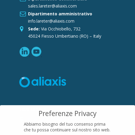
sales.lareter@aliaxis.com
Dipartimento amministrativo
info.lareter@aliaxis.com
Sede:
Via Occhiobello, 732
45024 Fiesso Umbertiano (RO) – Italy
SEDE LEGALE
Preferenze Privacy
Località Pian di Parata snc
Abbiamo bisogno del tuo consenso prima
16015 Casella (GE) – Italy
che tu possa continuare sul nostro sito web.
P.IVA
01079200299