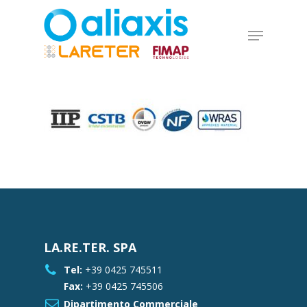
Skip
to
Menu
main
Close
content
Menu
LA.RE.TER. SPA
Tel:
+39 0425 745511
Fax:
+39 0425 745506
Dipartimento Commerciale