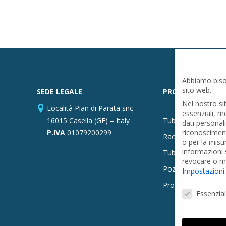
Abbiamo biso
sito web.
SEDE LEGALE
PRODOTTI
Nel nostro si
Località Pian di Parata snc
essenziali, m
16015 Casella (GE) – Italy
Tubi PVC
dati personal
P.IVA
01079200299
riconosciment
Raccordi PVC
o per la misu
informazioni s
Tubi e Raccordi in
revocare o mo
Pozzi Artesiani
Impostazioni
.
Prodotti speciali
Preferenze Pr
Essenzial