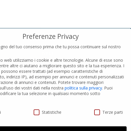
Preferenze Privacy
gno del tuo consenso prima che tu possa continuare sul nostro
PRIVACY
to web utilizziamo i cookie e altre tecnologie. Alcune di esse sono
Privacy Policy
entre altre ci aiutano a migliorare questo sito e la tua esperienza.
I
Cookies Policy
i possono essere trattati (ad esempio caratteristiche di
GDPR Personal data
o, indirizzi IP), ad esempio per annunci e contenuti personalizzati
razione di annunci e contenuti.
Potete trovare maggiori
ull'uso dei vostri dati nella nostra
politica sulla privacy
.
Puoi
 PVC-A
Modifica impostazione Cookies
dificare la tua selezione in qualsiasi momento sotto
ivacy
i
Statistiche
Terze parti