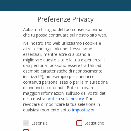
SEDE LEGALE
Preferenze Privacy
Località Pian di Parata snc
Abbiamo bisogno del tuo consenso prima
16015 Casella (GE) – Italy
che tu possa continuare sul nostro sito web.
P.IVA
01079200299
Nel nostro sito web utilizziamo i cookie e
altre tecnologie. Alcune di esse sono
essenziali, mentre altre ci aiutano a
migliorare questo sito e la tua esperienza.
I
PRODOTTI
dati personali possono essere trattati (ad
esempio caratteristiche di riconoscimento,
indirizzi IP), ad esempio per annunci e
Tubi PVC
contenuti personalizzati o per la misurazione
di annunci e contenuti.
Potete trovare
Raccordi PVC
maggiori informazioni sull'uso dei vostri dati
nella nostra
politica sulla privacy
.
Puoi
Tubi e Raccordi in PVC-A
revocare o modificare la tua selezione in
Pozzi Artesiani
qualsiasi momento sotto
Impostazioni
.
Prodotti speciali
Preferenze Privacy
Essenziali
Statistiche