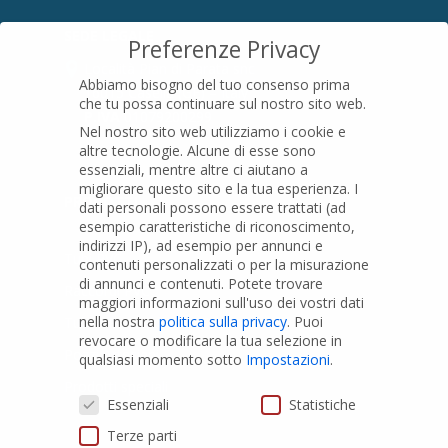
SEDE LEGALE
Preferenze Privacy
Località Pian di Parata snc
Abbiamo bisogno del tuo consenso prima
16015 Casella (GE) – Italy
che tu possa continuare sul nostro sito web.
P.IVA
01079200299
Nel nostro sito web utilizziamo i cookie e
altre tecnologie. Alcune di esse sono
essenziali, mentre altre ci aiutano a
migliorare questo sito e la tua esperienza.
I
PRODOTTI
dati personali possono essere trattati (ad
esempio caratteristiche di riconoscimento,
indirizzi IP), ad esempio per annunci e
Tubi PVC
contenuti personalizzati o per la misurazione
di annunci e contenuti.
Potete trovare
Raccordi PVC
maggiori informazioni sull'uso dei vostri dati
nella nostra
politica sulla privacy
.
Puoi
Tubi e Raccordi in PVC-A
revocare o modificare la tua selezione in
Pozzi Artesiani
qualsiasi momento sotto
Impostazioni
.
Prodotti speciali
Preferenze Privacy
Essenziali
Statistiche
Terze parti