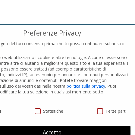
Preferenze Privacy
gno del tuo consenso prima che tu possa continuare sul nostro
PRIVACY
to web utilizziamo i cookie e altre tecnologie. Alcune di esse sono
Privacy Policy
entre altre ci aiutano a migliorare questo sito e la tua esperienza.
I
Cookies Policy
i possono essere trattati (ad esempio caratteristiche di
GDPR Personal data
o, indirizzi IP), ad esempio per annunci e contenuti personalizzati
razione di annunci e contenuti.
Potete trovare maggiori
ull'uso dei vostri dati nella nostra
politica sulla privacy
.
Puoi
 PVC-A
Modifica impostazione Cookies
dificare la tua selezione in qualsiasi momento sotto
ivacy
i
Statistiche
Terze parti
Accetto