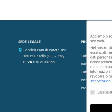
Abbiamo biso
sito web.
SEDE LEGALE
PRODOTTI
Nel nostro si
Località Pian di Parata snc
essenziali, m
16015 Casella (GE) – Italy
Tubi PVC
dati personal
P.IVA
01079200299
riconosciment
Raccordi PVC
o per la misu
informazioni s
Tubi e Raccordi in
revocare o mo
Pozzi Artesiani
Impostazioni
.
Prodotti speciali
Preferenze Pr
Essenzial