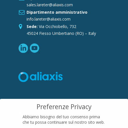
sales.lareter@aliaxis.com
Dipartimento amministrativo
info.lareter@aliaxis.com
Sede:
Via Occhiobello, 732
45024 Fiesso Umbertiano (RO) – Italy
SEDE LEGALE
Preferenze Privacy
Località Pian di Parata snc
Abbiamo bisogno del tuo consenso prima
16015 Casella (GE) – Italy
che tu possa continuare sul nostro sito web.
P.IVA
01079200299