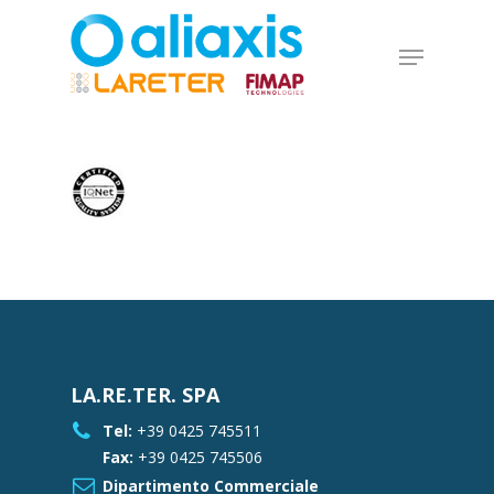
Skip
to
Menu
main
Close
content
Menu
LA.RE.TER. SPA
Tel:
+39 0425 745511
Fax:
+39 0425 745506
Dipartimento Commerciale