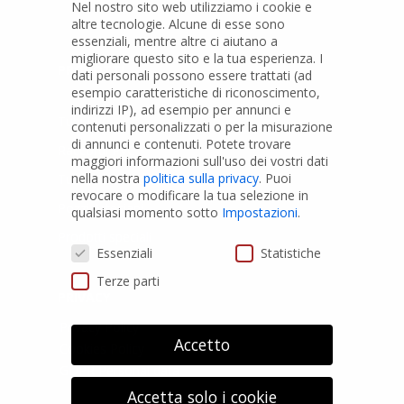
Nel nostro sito web utilizziamo i cookie e
altre tecnologie. Alcune di esse sono
essenziali, mentre altre ci aiutano a
migliorare questo sito e la tua esperienza.
I
PRODOTTI
dati personali possono essere trattati (ad
esempio caratteristiche di riconoscimento,
indirizzi IP), ad esempio per annunci e
Tubi PVC
contenuti personalizzati o per la misurazione
di annunci e contenuti.
Potete trovare
Raccordi PVC
maggiori informazioni sull'uso dei vostri dati
nella nostra
politica sulla privacy
.
Puoi
Tubi e Raccordi in PVC-A
revocare o modificare la tua selezione in
Pozzi Artesiani
qualsiasi momento sotto
Impostazioni
.
Prodotti speciali
Preferenze Privacy
Essenziali
Statistiche
Terze parti
PRIVACY
Privacy Policy
Accetto
Cookies Policy
GDPR Personal data
Accetta solo i cookie