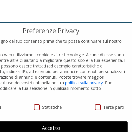
Preferenze Privacy
gno del tuo consenso prima che tu possa continuare sul nostro
PRIVACY
to web utilizziamo i cookie e altre tecnologie. Alcune di esse sono
Privacy Policy
entre altre ci aiutano a migliorare questo sito e la tua esperienza.
I
Cookies Policy
i possono essere trattati (ad esempio caratteristiche di
GDPR Personal data
o, indirizzi IP), ad esempio per annunci e contenuti personalizzati
razione di annunci e contenuti.
Potete trovare maggiori
ull'uso dei vostri dati nella nostra
politica sulla privacy
.
Puoi
 PVC-A
Modifica impostazione Cookies
dificare la tua selezione in qualsiasi momento sotto
ivacy
i
Statistiche
Terze parti
Accetto