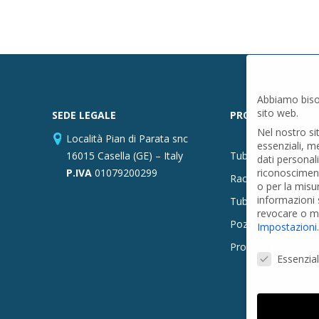
Abbiamo biso
sito web.
SEDE LEGALE
PRODOTTI
Nel nostro si
Località Pian di Parata snc
essenziali, m
16015 Casella (GE) – Italy
Tubi PVC
dati personal
P.IVA
01079200299
riconosciment
Raccordi PVC
o per la misu
informazioni s
Tubi e Raccordi in
revocare o mo
Pozzi Artesiani
Impostazioni
.
Prodotti speciali
Preferenze Pr
Essenzial