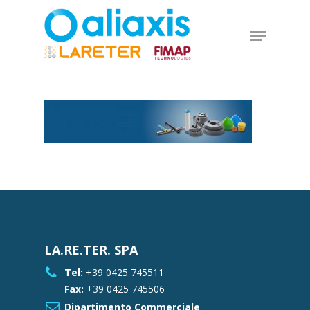
Skip
to
Menu
main
Close
content
Menu
LA.RE.TER. SPA
Tel:
+39 0425 745511
Fax:
+39 0425 745506
Dipartimento Commerciale