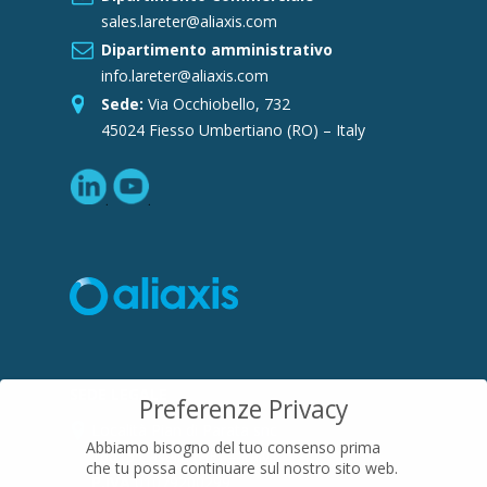
sales.lareter@aliaxis.com
Dipartimento amministrativo
info.lareter@aliaxis.com
Sede:
Via Occhiobello, 732
45024 Fiesso Umbertiano (RO) – Italy
SEDE LEGALE
Preferenze Privacy
Località Pian di Parata snc
Abbiamo bisogno del tuo consenso prima
16015 Casella (GE) – Italy
che tu possa continuare sul nostro sito web.
P.IVA
01079200299