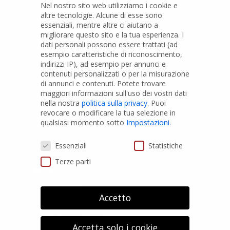
Nel nostro sito web utilizziamo i cookie e
altre tecnologie. Alcune di esse sono
essenziali, mentre altre ci aiutano a
migliorare questo sito e la tua esperienza.
I
PRODOTTI
dati personali possono essere trattati (ad
esempio caratteristiche di riconoscimento,
indirizzi IP), ad esempio per annunci e
Tubi PVC
contenuti personalizzati o per la misurazione
di annunci e contenuti.
Potete trovare
Raccordi PVC
maggiori informazioni sull'uso dei vostri dati
nella nostra
politica sulla privacy
.
Puoi
Tubi e Raccordi in PVC-A
revocare o modificare la tua selezione in
Pozzi Artesiani
qualsiasi momento sotto
Impostazioni
.
Prodotti speciali
Preferenze Privacy
Essenziali
Statistiche
Terze parti
PRIVACY
Privacy Policy
Accetto
Cookies Policy
GDPR Personal data
Accetta solo i cookie