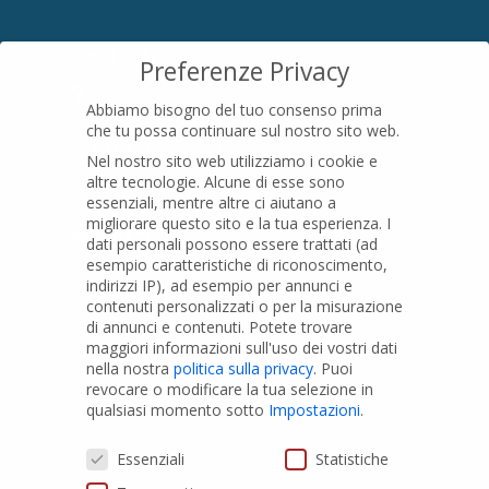
SEDE LEGALE
Preferenze Privacy
Località Pian di Parata snc
Abbiamo bisogno del tuo consenso prima
16015 Casella (GE) – Italy
che tu possa continuare sul nostro sito web.
P.IVA
01079200299
Nel nostro sito web utilizziamo i cookie e
altre tecnologie. Alcune di esse sono
essenziali, mentre altre ci aiutano a
migliorare questo sito e la tua esperienza.
I
PRODOTTI
dati personali possono essere trattati (ad
esempio caratteristiche di riconoscimento,
indirizzi IP), ad esempio per annunci e
Tubi PVC
contenuti personalizzati o per la misurazione
di annunci e contenuti.
Potete trovare
Raccordi PVC
maggiori informazioni sull'uso dei vostri dati
nella nostra
politica sulla privacy
.
Puoi
Tubi e Raccordi in PVC-A
revocare o modificare la tua selezione in
Pozzi Artesiani
qualsiasi momento sotto
Impostazioni
.
Prodotti speciali
Preferenze Privacy
Essenziali
Statistiche