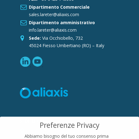
Dipartimento Commerciale
sales.lareter@aliaxis.com
Dipartimento amministrativo
info.lareter@aliaxis.com
Sede:
Via Occhiobello, 732
45024 Fiesso Umbertiano (RO) – Italy
SEDE LEGALE
Preferenze Privacy
Località Pian di Parata snc
Abbiamo bisogno del tuo consenso prima
16015 Casella (GE) – Italy