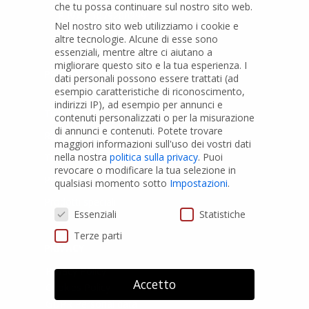
che tu possa continuare sul nostro sito web.
P.IVA
01079200299
Nel nostro sito web utilizziamo i cookie e
altre tecnologie. Alcune di esse sono
essenziali, mentre altre ci aiutano a
migliorare questo sito e la tua esperienza.
I
PRODOTTI
dati personali possono essere trattati (ad
esempio caratteristiche di riconoscimento,
indirizzi IP), ad esempio per annunci e
Tubi PVC
contenuti personalizzati o per la misurazione
di annunci e contenuti.
Potete trovare
Raccordi PVC
maggiori informazioni sull'uso dei vostri dati
nella nostra
politica sulla privacy
.
Puoi
Tubi e Raccordi in PVC-A
revocare o modificare la tua selezione in
Pozzi Artesiani
qualsiasi momento sotto
Impostazioni
.
Prodotti speciali
Preferenze Privacy
Essenziali
Statistiche
Terze parti
PRIVACY
Privacy Policy
Accetto
Cookies Policy
GDPR Personal data