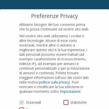
SEDE LEGALE
Preferenze Privacy
Località Pian di Parata snc
Abbiamo bisogno del tuo consenso prima
16015 Casella (GE) – Italy
che tu possa continuare sul nostro sito web.
P.IVA
01079200299
Nel nostro sito web utilizziamo i cookie e
altre tecnologie. Alcune di esse sono
essenziali, mentre altre ci aiutano a
migliorare questo sito e la tua esperienza.
I
PRODOTTI
dati personali possono essere trattati (ad
esempio caratteristiche di riconoscimento,
indirizzi IP), ad esempio per annunci e
Tubi PVC
contenuti personalizzati o per la misurazione
di annunci e contenuti.
Potete trovare
Raccordi PVC
maggiori informazioni sull'uso dei vostri dati
nella nostra
politica sulla privacy
.
Puoi
Tubi e Raccordi in PVC-A
revocare o modificare la tua selezione in
Pozzi Artesiani
qualsiasi momento sotto
Impostazioni
.
Prodotti speciali
Preferenze Privacy
Essenziali
Statistiche