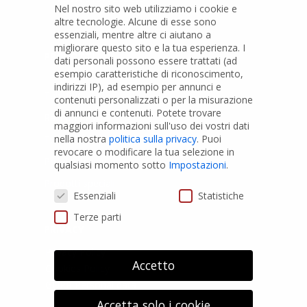
Nel nostro sito web utilizziamo i cookie e
altre tecnologie. Alcune di esse sono
essenziali, mentre altre ci aiutano a
migliorare questo sito e la tua esperienza.
I
PRODOTTI
dati personali possono essere trattati (ad
esempio caratteristiche di riconoscimento,
indirizzi IP), ad esempio per annunci e
Tubi PVC
contenuti personalizzati o per la misurazione
di annunci e contenuti.
Potete trovare
Raccordi PVC
maggiori informazioni sull'uso dei vostri dati
nella nostra
politica sulla privacy
.
Puoi
Tubi e Raccordi in PVC-A
revocare o modificare la tua selezione in
Pozzi Artesiani
qualsiasi momento sotto
Impostazioni
.
Prodotti speciali
Preferenze Privacy
Essenziali
Statistiche
Terze parti
PRIVACY
Privacy Policy
Accetto
Cookies Policy
GDPR Personal data
Accetta solo i cookie