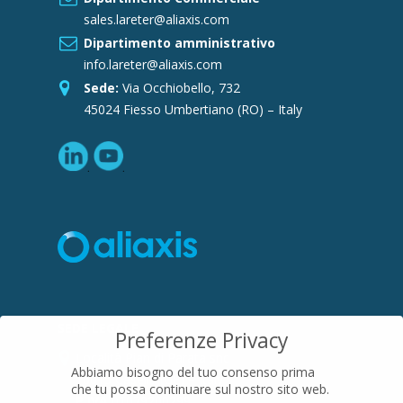
sales.lareter@aliaxis.com
Dipartimento amministrativo
info.lareter@aliaxis.com
Sede:
Via Occhiobello, 732
45024 Fiesso Umbertiano (RO) – Italy
SEDE LEGALE
Preferenze Privacy
Località Pian di Parata snc
Abbiamo bisogno del tuo consenso prima
16015 Casella (GE) – Italy
che tu possa continuare sul nostro sito web.
P.IVA
01079200299