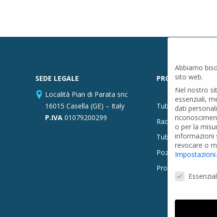
Abbiamo biso
sito web.
SEDE LEGALE
PRODOTTI
Nel nostro si
Località Pian di Parata snc
essenziali, m
16015 Casella (GE) – Italy
Tubi PVC
dati personal
P.IVA
01079200299
riconosciment
Raccordi PVC
o per la misu
informazioni s
Tubi e Raccordi in
revocare o mo
Pozzi Artesiani
Impostazioni
.
Prodotti speciali
Preferenze Pr
Essenzial