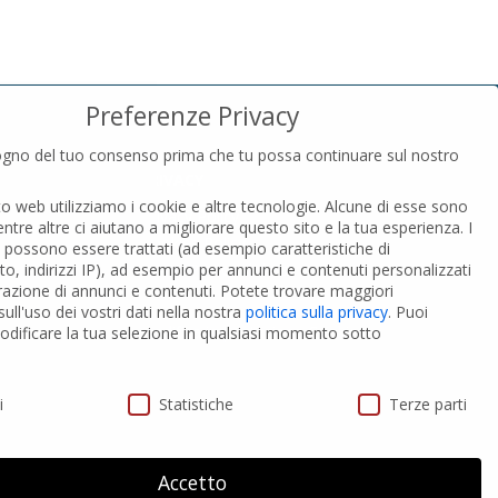
Preferenze Privacy
gno del tuo consenso prima che tu possa continuare sul nostro
PRIVACY
to web utilizziamo i cookie e altre tecnologie. Alcune di esse sono
Privacy Policy
entre altre ci aiutano a migliorare questo sito e la tua esperienza.
I
Cookies Policy
i possono essere trattati (ad esempio caratteristiche di
GDPR Personal data
o, indirizzi IP), ad esempio per annunci e contenuti personalizzati
razione di annunci e contenuti.
Potete trovare maggiori
ull'uso dei vostri dati nella nostra
politica sulla privacy
.
Puoi
 PVC-A
Modifica impostazione Cookies
dificare la tua selezione in qualsiasi momento sotto
ivacy
i
Statistiche
Terze parti
Accetto