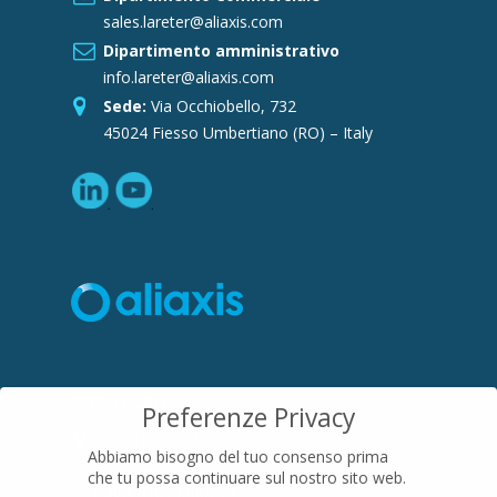
sales.lareter@aliaxis.com
Dipartimento amministrativo
info.lareter@aliaxis.com
Sede:
Via Occhiobello, 732
45024 Fiesso Umbertiano (RO) – Italy
SEDE LEGALE
Preferenze Privacy
Località Pian di Parata snc
Abbiamo bisogno del tuo consenso prima
16015 Casella (GE) – Italy
che tu possa continuare sul nostro sito web.
P.IVA
01079200299