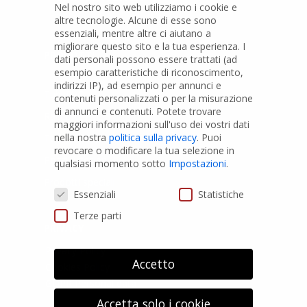
Nel nostro sito web utilizziamo i cookie e
altre tecnologie. Alcune di esse sono
essenziali, mentre altre ci aiutano a
migliorare questo sito e la tua esperienza.
I
PRODOTTI
dati personali possono essere trattati (ad
esempio caratteristiche di riconoscimento,
indirizzi IP), ad esempio per annunci e
Tubi PVC
contenuti personalizzati o per la misurazione
di annunci e contenuti.
Potete trovare
Raccordi PVC
maggiori informazioni sull'uso dei vostri dati
nella nostra
politica sulla privacy
.
Puoi
Tubi e Raccordi in PVC-A
revocare o modificare la tua selezione in
Pozzi Artesiani
qualsiasi momento sotto
Impostazioni
.
Prodotti speciali
Preferenze Privacy
Essenziali
Statistiche
Terze parti
PRIVACY
Privacy Policy
Accetto
Cookies Policy
GDPR Personal data
Accetta solo i cookie