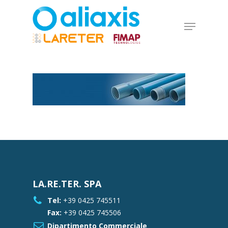
Skip
to
Menu
main
Close
content
Menu
LA.RE.TER. SPA
Tel:
+39 0425 745511
Fax:
+39 0425 745506
Dipartimento Commerciale