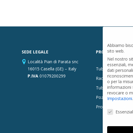
Abbiamo biso
sito web.
SEDE LEGALE
PRODOTTI
Nel nostro si
Località Pian di Parata snc
essenziali, m
16015 Casella (GE) – Italy
Tubi PVC
dati personal
P.IVA
01079200299
riconosciment
Raccordi PVC
o per la misu
informazioni s
Tubi e Raccordi in
revocare o mo
Pozzi Artesiani
Impostazioni
.
Prodotti speciali
Preferenze Pr
Essenzial