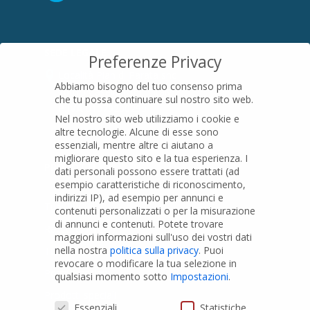
SEDE LEGALE
Preferenze Privacy
Località Pian di Parata snc
Abbiamo bisogno del tuo consenso prima
16015 Casella (GE) – Italy
che tu possa continuare sul nostro sito web.
P.IVA
01079200299
Nel nostro sito web utilizziamo i cookie e
altre tecnologie. Alcune di esse sono
essenziali, mentre altre ci aiutano a
migliorare questo sito e la tua esperienza.
I
PRODOTTI
dati personali possono essere trattati (ad
esempio caratteristiche di riconoscimento,
indirizzi IP), ad esempio per annunci e
Tubi PVC
contenuti personalizzati o per la misurazione
di annunci e contenuti.
Potete trovare
Raccordi PVC
maggiori informazioni sull'uso dei vostri dati
nella nostra
politica sulla privacy
.
Puoi
Tubi e Raccordi in PVC-A
revocare o modificare la tua selezione in
Pozzi Artesiani
qualsiasi momento sotto
Impostazioni
.
Prodotti speciali
Preferenze Privacy
Essenziali
Statistiche