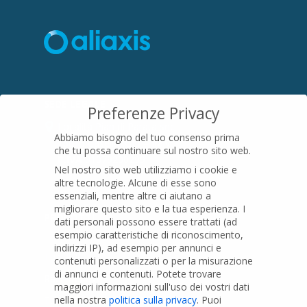
SEDE LEGALE
Preferenze Privacy
Località Pian di Parata snc
Abbiamo bisogno del tuo consenso prima
16015 Casella (GE) – Italy
che tu possa continuare sul nostro sito web.
P.IVA
01079200299
Nel nostro sito web utilizziamo i cookie e
altre tecnologie. Alcune di esse sono
essenziali, mentre altre ci aiutano a
migliorare questo sito e la tua esperienza.
I
PRODOTTI
dati personali possono essere trattati (ad
esempio caratteristiche di riconoscimento,
indirizzi IP), ad esempio per annunci e
Tubi PVC
contenuti personalizzati o per la misurazione
di annunci e contenuti.
Potete trovare
Raccordi PVC
maggiori informazioni sull'uso dei vostri dati
nella nostra
politica sulla privacy
.
Puoi
Tubi e Raccordi in PVC-A