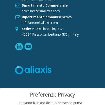
Dipartimento Commerciale
sales.lareter@aliaxis.com
Dipartimento amministrativo
info.lareter@aliaxis.com
Sede:
Via Occhiobello, 732
45024 Fiesso Umbertiano (RO) – Italy
SEDE LEGALE
Preferenze Privacy
Località Pian di Parata snc
Abbiamo bisogno del tuo consenso prima
16015 Casella (GE) – Italy