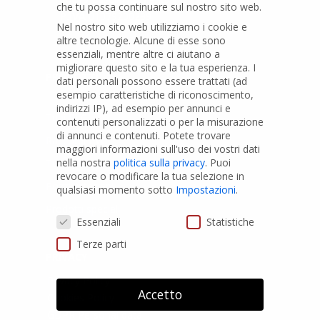
che tu possa continuare sul nostro sito web.
P.IVA
01079200299
Nel nostro sito web utilizziamo i cookie e
altre tecnologie. Alcune di esse sono
essenziali, mentre altre ci aiutano a
migliorare questo sito e la tua esperienza.
I
PRODOTTI
dati personali possono essere trattati (ad
esempio caratteristiche di riconoscimento,
indirizzi IP), ad esempio per annunci e
Tubi PVC
contenuti personalizzati o per la misurazione
di annunci e contenuti.
Potete trovare
Raccordi PVC
maggiori informazioni sull'uso dei vostri dati
nella nostra
politica sulla privacy
.
Puoi
Tubi e Raccordi in PVC-A
revocare o modificare la tua selezione in
Pozzi Artesiani
qualsiasi momento sotto
Impostazioni
.
Prodotti speciali
Preferenze Privacy
Essenziali
Statistiche
Terze parti
PRIVACY
Privacy Policy
Accetto
Cookies Policy
GDPR Personal data