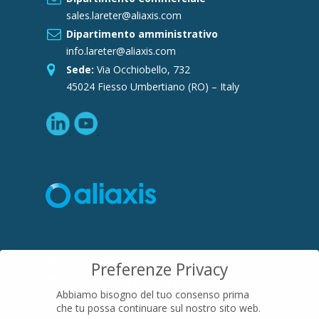
sales.lareter@aliaxis.com
Dipartimento amministrativo
info.lareter@aliaxis.com
Sede:
Via Occhiobello, 732
45024 Fiesso Umbertiano (RO) – Italy
SEDE LEGALE
Preferenze Privacy
Località Pian di Parata snc
Abbiamo bisogno del tuo consenso prima
16015 Casella (GE) – Italy
che tu possa continuare sul nostro sito web.
P.IVA
01079200299