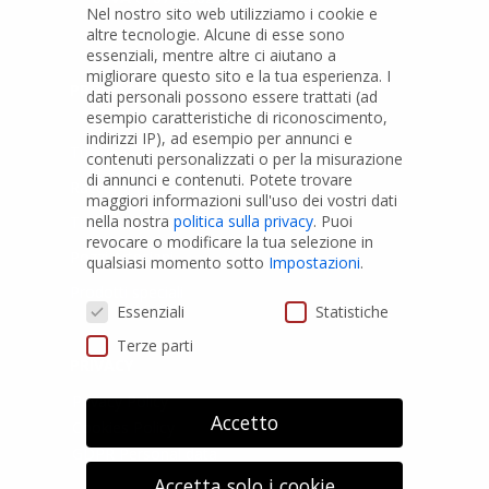
Nel nostro sito web utilizziamo i cookie e
altre tecnologie. Alcune di esse sono
essenziali, mentre altre ci aiutano a
migliorare questo sito e la tua esperienza.
I
PRODOTTI
dati personali possono essere trattati (ad
esempio caratteristiche di riconoscimento,
indirizzi IP), ad esempio per annunci e
Tubi PVC
contenuti personalizzati o per la misurazione
di annunci e contenuti.
Potete trovare
Raccordi PVC
maggiori informazioni sull'uso dei vostri dati
nella nostra
politica sulla privacy
.
Puoi
Tubi e Raccordi in PVC-A
revocare o modificare la tua selezione in
Pozzi Artesiani
qualsiasi momento sotto
Impostazioni
.
Prodotti speciali
Preferenze Privacy
Essenziali
Statistiche
Terze parti
PRIVACY
Privacy Policy
Accetto
Cookies Policy
GDPR Personal data
Accetta solo i cookie