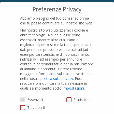
SEDE LEGALE
Preferenze Privacy
Località Pian di Parata snc
Abbiamo bisogno del tuo consenso prima
16015 Casella (GE) – Italy
che tu possa continuare sul nostro sito web.
P.IVA
01079200299
Nel nostro sito web utilizziamo i cookie e
altre tecnologie. Alcune di esse sono
essenziali, mentre altre ci aiutano a
migliorare questo sito e la tua esperienza.
I
PRODOTTI
dati personali possono essere trattati (ad
esempio caratteristiche di riconoscimento,
indirizzi IP), ad esempio per annunci e
Tubi PVC
contenuti personalizzati o per la misurazione
di annunci e contenuti.
Potete trovare
Raccordi PVC
maggiori informazioni sull'uso dei vostri dati
nella nostra
politica sulla privacy
.
Puoi
Tubi e Raccordi in PVC-A
revocare o modificare la tua selezione in
Pozzi Artesiani
qualsiasi momento sotto
Impostazioni
.
Prodotti speciali
Preferenze Privacy
Essenziali
Statistiche
Terze parti
PRIVACY