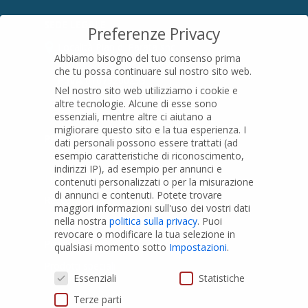
SEDE LEGALE
Preferenze Privacy
Località Pian di Parata snc
Abbiamo bisogno del tuo consenso prima
16015 Casella (GE) – Italy
che tu possa continuare sul nostro sito web.
P.IVA
01079200299
Nel nostro sito web utilizziamo i cookie e
altre tecnologie. Alcune di esse sono
essenziali, mentre altre ci aiutano a
migliorare questo sito e la tua esperienza.
I
PRODOTTI
dati personali possono essere trattati (ad
esempio caratteristiche di riconoscimento,
indirizzi IP), ad esempio per annunci e
Tubi PVC
contenuti personalizzati o per la misurazione
di annunci e contenuti.
Potete trovare
Raccordi PVC
maggiori informazioni sull'uso dei vostri dati
nella nostra
politica sulla privacy
.
Puoi
Tubi e Raccordi in PVC-A
revocare o modificare la tua selezione in
Pozzi Artesiani
qualsiasi momento sotto
Impostazioni
.
Prodotti speciali
Preferenze Privacy
Essenziali
Statistiche
Terze parti