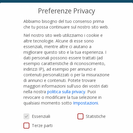
SEDE LEGALE
Preferenze Privacy
Località Pian di Parata snc
Abbiamo bisogno del tuo consenso prima
16015 Casella (GE) – Italy
che tu possa continuare sul nostro sito web.
P.IVA
01079200299
Nel nostro sito web utilizziamo i cookie e
altre tecnologie. Alcune di esse sono
essenziali, mentre altre ci aiutano a
migliorare questo sito e la tua esperienza.
I
PRODOTTI
dati personali possono essere trattati (ad
esempio caratteristiche di riconoscimento,
indirizzi IP), ad esempio per annunci e
Tubi PVC
contenuti personalizzati o per la misurazione
di annunci e contenuti.
Potete trovare
Raccordi PVC
maggiori informazioni sull'uso dei vostri dati
nella nostra
politica sulla privacy
.
Puoi
Tubi e Raccordi in PVC-A
revocare o modificare la tua selezione in
Pozzi Artesiani
qualsiasi momento sotto
Impostazioni
.
Prodotti speciali
Preferenze Privacy
Essenziali
Statistiche
Terze parti
PRIVACY