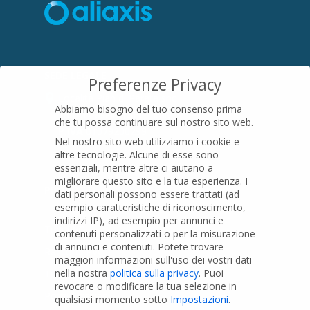
SEDE LEGALE
Preferenze Privacy
Località Pian di Parata snc
Abbiamo bisogno del tuo consenso prima
16015 Casella (GE) – Italy
che tu possa continuare sul nostro sito web.
P.IVA
01079200299
Nel nostro sito web utilizziamo i cookie e
altre tecnologie. Alcune di esse sono
essenziali, mentre altre ci aiutano a
migliorare questo sito e la tua esperienza.
I
PRODOTTI
dati personali possono essere trattati (ad
esempio caratteristiche di riconoscimento,
indirizzi IP), ad esempio per annunci e
Tubi PVC
contenuti personalizzati o per la misurazione
di annunci e contenuti.
Potete trovare
Raccordi PVC
maggiori informazioni sull'uso dei vostri dati
nella nostra
politica sulla privacy
.
Puoi
Tubi e Raccordi in PVC-A
revocare o modificare la tua selezione in
Pozzi Artesiani
qualsiasi momento sotto
Impostazioni
.