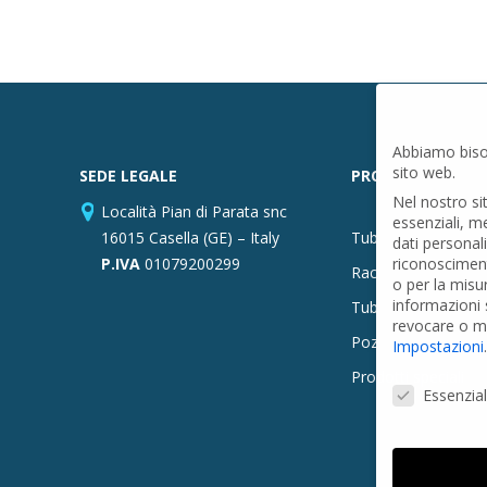
Abbiamo biso
sito web.
SEDE LEGALE
PRODOTTI
Nel nostro si
Località Pian di Parata snc
essenziali, m
16015 Casella (GE) – Italy
Tubi PVC
dati personal
P.IVA
01079200299
riconosciment
Raccordi PVC
o per la misu
informazioni s
Tubi e Raccordi in
revocare o mo
Pozzi Artesiani
Impostazioni
.
Prodotti speciali
Preferenze Pr
Essenzial