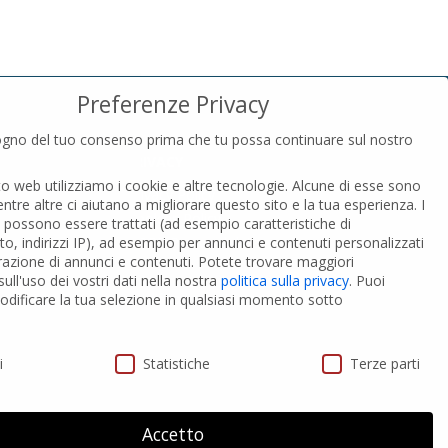
Preferenze Privacy
gno del tuo consenso prima che tu possa continuare sul nostro
PRIVACY
to web utilizziamo i cookie e altre tecnologie. Alcune di esse sono
Privacy Policy
entre altre ci aiutano a migliorare questo sito e la tua esperienza.
I
Cookies Policy
i possono essere trattati (ad esempio caratteristiche di
GDPR Personal data
o, indirizzi IP), ad esempio per annunci e contenuti personalizzati
razione di annunci e contenuti.
Potete trovare maggiori
ull'uso dei vostri dati nella nostra
politica sulla privacy
.
Puoi
 PVC-A
Modifica impostazione Cookies
dificare la tua selezione in qualsiasi momento sotto
ivacy
i
Statistiche
Terze parti
Accetto