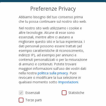
SEDE LEGALE
Preferenze Privacy
Località Pian di Parata snc
Abbiamo bisogno del tuo consenso prima
16015 Casella (GE) – Italy
che tu possa continuare sul nostro sito web.
P.IVA
01079200299
Nel nostro sito web utilizziamo i cookie e
altre tecnologie. Alcune di esse sono
essenziali, mentre altre ci aiutano a
migliorare questo sito e la tua esperienza.
I
PRODOTTI
dati personali possono essere trattati (ad
esempio caratteristiche di riconoscimento,
indirizzi IP), ad esempio per annunci e
Tubi PVC
contenuti personalizzati o per la misurazione
di annunci e contenuti.
Potete trovare
Raccordi PVC
maggiori informazioni sull'uso dei vostri dati
nella nostra
politica sulla privacy
.
Puoi
Tubi e Raccordi in PVC-A
revocare o modificare la tua selezione in
Pozzi Artesiani
qualsiasi momento sotto
Impostazioni
.
Prodotti speciali
Preferenze Privacy
Essenziali
Statistiche
Terze parti
PRIVACY