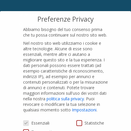
SEDE LEGALE
Preferenze Privacy
Località Pian di Parata snc
Abbiamo bisogno del tuo consenso prima
16015 Casella (GE) – Italy
che tu possa continuare sul nostro sito web.
P.IVA
01079200299
Nel nostro sito web utilizziamo i cookie e
altre tecnologie. Alcune di esse sono
essenziali, mentre altre ci aiutano a
migliorare questo sito e la tua esperienza.
I
PRODOTTI
dati personali possono essere trattati (ad
esempio caratteristiche di riconoscimento,
indirizzi IP), ad esempio per annunci e
Tubi PVC
contenuti personalizzati o per la misurazione
di annunci e contenuti.
Potete trovare
Raccordi PVC
maggiori informazioni sull'uso dei vostri dati
nella nostra
politica sulla privacy
.
Puoi
Tubi e Raccordi in PVC-A
revocare o modificare la tua selezione in
Pozzi Artesiani
qualsiasi momento sotto
Impostazioni
.
Prodotti speciali
Preferenze Privacy
Essenziali
Statistiche