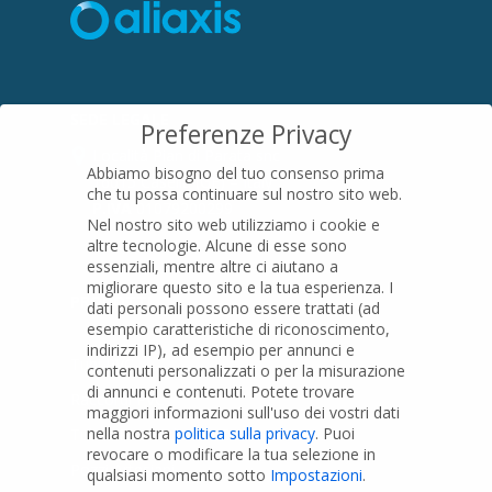
SEDE LEGALE
Preferenze Privacy
Località Pian di Parata snc
Abbiamo bisogno del tuo consenso prima
16015 Casella (GE) – Italy
che tu possa continuare sul nostro sito web.
P.IVA
01079200299
Nel nostro sito web utilizziamo i cookie e
altre tecnologie. Alcune di esse sono
essenziali, mentre altre ci aiutano a
migliorare questo sito e la tua esperienza.
I
PRODOTTI
dati personali possono essere trattati (ad
esempio caratteristiche di riconoscimento,
indirizzi IP), ad esempio per annunci e
Tubi PVC
contenuti personalizzati o per la misurazione
di annunci e contenuti.
Potete trovare
Raccordi PVC
maggiori informazioni sull'uso dei vostri dati
nella nostra
politica sulla privacy
.
Puoi
Tubi e Raccordi in PVC-A
revocare o modificare la tua selezione in
Pozzi Artesiani
qualsiasi momento sotto
Impostazioni
.