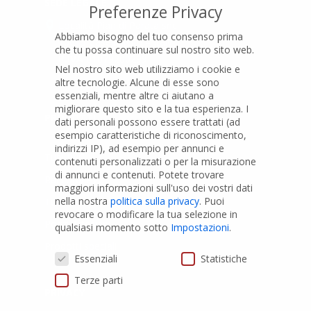
SEDE LEGALE
Preferenze Privacy
Località Pian di Parata snc
Abbiamo bisogno del tuo consenso prima
16015 Casella (GE) – Italy
che tu possa continuare sul nostro sito web.
P.IVA
01079200299
Nel nostro sito web utilizziamo i cookie e
altre tecnologie. Alcune di esse sono
essenziali, mentre altre ci aiutano a
migliorare questo sito e la tua esperienza.
I
PRODOTTI
dati personali possono essere trattati (ad
esempio caratteristiche di riconoscimento,
indirizzi IP), ad esempio per annunci e
Tubi PVC
contenuti personalizzati o per la misurazione
di annunci e contenuti.
Potete trovare
Raccordi PVC
maggiori informazioni sull'uso dei vostri dati
nella nostra
politica sulla privacy
.
Puoi
Tubi e Raccordi in PVC-A
revocare o modificare la tua selezione in
Pozzi Artesiani
qualsiasi momento sotto
Impostazioni
.
Prodotti speciali
Preferenze Privacy
Essenziali
Statistiche
Terze parti
PRIVACY