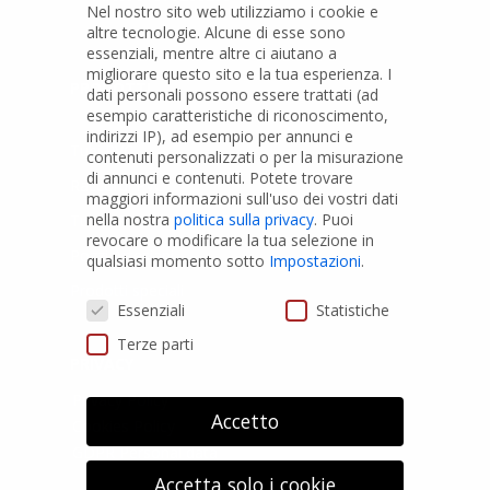
Nel nostro sito web utilizziamo i cookie e
altre tecnologie. Alcune di esse sono
essenziali, mentre altre ci aiutano a
migliorare questo sito e la tua esperienza.
I
PRODOTTI
dati personali possono essere trattati (ad
esempio caratteristiche di riconoscimento,
indirizzi IP), ad esempio per annunci e
Tubi PVC
contenuti personalizzati o per la misurazione
di annunci e contenuti.
Potete trovare
Raccordi PVC
maggiori informazioni sull'uso dei vostri dati
nella nostra
politica sulla privacy
.
Puoi
Tubi e Raccordi in PVC-A
revocare o modificare la tua selezione in
Pozzi Artesiani
qualsiasi momento sotto
Impostazioni
.
Prodotti speciali
Preferenze Privacy
Essenziali
Statistiche
Terze parti
PRIVACY
Privacy Policy
Accetto
Cookies Policy
GDPR Personal data
Accetta solo i cookie