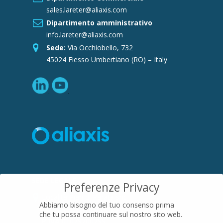
sales.lareter@aliaxis.com
Dipartimento amministrativo
info.lareter@aliaxis.com
Sede:
Via Occhiobello, 732
45024 Fiesso Umbertiano (RO) – Italy
SEDE LEGALE
Preferenze Privacy
Località Pian di Parata snc
Abbiamo bisogno del tuo consenso prima
16015 Casella (GE) – Italy
che tu possa continuare sul nostro sito web.
P.IVA
01079200299