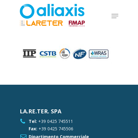
Skip
to
Menu
main
Close
content
Menu
LA.RE.TER. SPA
Tel:
+39 0425 745511
Fax:
+39 0425 745506
Dipartimento Commerciale