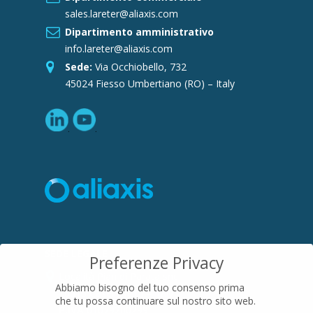
sales.lareter@aliaxis.com
Dipartimento amministrativo
info.lareter@aliaxis.com
Sede:
Via Occhiobello, 732
45024 Fiesso Umbertiano (RO) – Italy
SEDE LEGALE
Preferenze Privacy
Località Pian di Parata snc
Abbiamo bisogno del tuo consenso prima
16015 Casella (GE) – Italy
che tu possa continuare sul nostro sito web.
P.IVA
01079200299