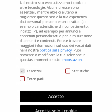
Nel nostro sito web utilizziamo i cookie e
altre tecnologie. Alcune di esse sono
essenziali, mentre altre ci aiutano a
migliorare questo sito e la tua esperienza.
I
PRODOTTI
dati personali possono essere trattati (ad
esempio caratteristiche di riconoscimento,
indirizzi IP), ad esempio per annunci e
Tubi PVC
contenuti personalizzati o per la misurazione
di annunci e contenuti.
Potete trovare
Raccordi PVC
maggiori informazioni sull'uso dei vostri dati
nella nostra
politica sulla privacy
.
Puoi
Tubi e Raccordi in PVC-A
revocare o modificare la tua selezione in
Pozzi Artesiani
qualsiasi momento sotto
Impostazioni
.
Prodotti speciali
Preferenze Privacy
Essenziali
Statistiche
Terze parti
PRIVACY
Privacy Policy
Accetto
Cookies Policy
GDPR Personal data
Accetta solo i cookie