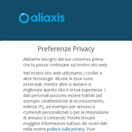
SEDE LEGALE
Preferenze Privacy
Località Pian di Parata snc
Abbiamo bisogno del tuo consenso prima
16015 Casella (GE) – Italy
che tu possa continuare sul nostro sito web.
P.IVA
01079200299
Nel nostro sito web utilizziamo i cookie e
altre tecnologie. Alcune di esse sono
essenziali, mentre altre ci aiutano a
migliorare questo sito e la tua esperienza.
I
PRODOTTI
dati personali possono essere trattati (ad
esempio caratteristiche di riconoscimento,
indirizzi IP), ad esempio per annunci e
Tubi PVC
contenuti personalizzati o per la misurazione
di annunci e contenuti.
Potete trovare
Raccordi PVC
maggiori informazioni sull'uso dei vostri dati
nella nostra
politica sulla privacy
.
Puoi
Tubi e Raccordi in PVC-A