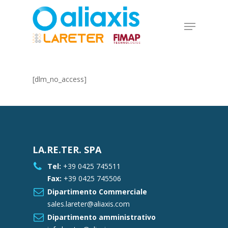
Skip
to
Menu
main
Close
content
Menu
[dlm_no_access]
LA.RE.TER. SPA
Tel:
+39 0425 745511
Fax:
+39 0425 745506
Dipartimento Commerciale
sales.lareter@aliaxis.com
Dipartimento amministrativo