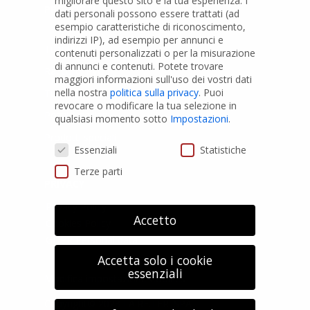
migliorare questo sito e la tua esperienza.
I
PRODOTTI
dati personali possono essere trattati (ad
esempio caratteristiche di riconoscimento,
indirizzi IP), ad esempio per annunci e
Tubi PVC
contenuti personalizzati o per la misurazione
di annunci e contenuti.
Potete trovare
Raccordi PVC
maggiori informazioni sull'uso dei vostri dati
nella nostra
politica sulla privacy
.
Puoi
Tubi e Raccordi in PVC-A
revocare o modificare la tua selezione in
Pozzi Artesiani
qualsiasi momento sotto
Impostazioni
.
Prodotti speciali
Preferenze Privacy
Essenziali
Statistiche
Terze parti
PRIVACY
Privacy Policy
Accetto
Cookies Policy
GDPR Personal data
Accetta solo i cookie
essenziali
Modifica impostazione Cookies
Copyright© 2023 LA.RE.TER. SPA