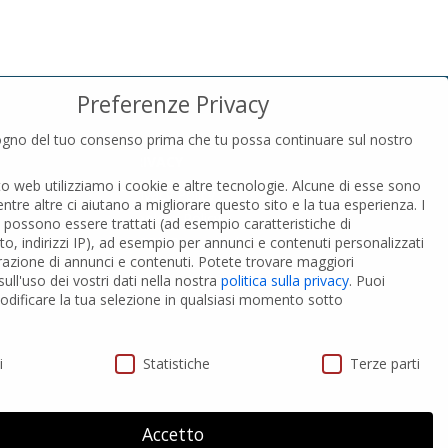
Preferenze Privacy
gno del tuo consenso prima che tu possa continuare sul nostro
PRIVACY
to web utilizziamo i cookie e altre tecnologie. Alcune di esse sono
Privacy Policy
entre altre ci aiutano a migliorare questo sito e la tua esperienza.
I
Cookies Policy
i possono essere trattati (ad esempio caratteristiche di
GDPR Personal data
o, indirizzi IP), ad esempio per annunci e contenuti personalizzati
razione di annunci e contenuti.
Potete trovare maggiori
ull'uso dei vostri dati nella nostra
politica sulla privacy
.
Puoi
 PVC-A
Modifica impostazione Cookies
dificare la tua selezione in qualsiasi momento sotto
ivacy
i
Statistiche
Terze parti
Accetto