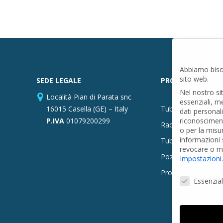
Abbiamo biso
sito web.
SEDE LEGALE
PRODOTTI
Nel nostro si
Località Pian di Parata snc
essenziali, m
16015 Casella (GE) – Italy
Tubi PVC
dati personal
P.IVA
01079200299
riconosciment
Raccordi PVC
o per la misu
informazioni s
Tubi e Raccordi in
revocare o mo
Pozzi Artesiani
Impostazioni
.
Prodotti speciali
Preferenze Pr
Essenzial