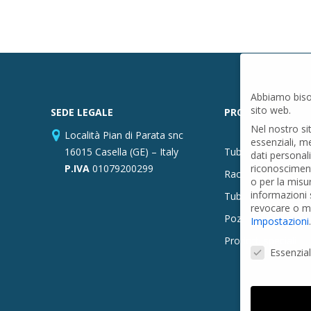
Abbiamo biso
sito web.
SEDE LEGALE
PRODOTTI
Nel nostro si
Località Pian di Parata snc
essenziali, m
16015 Casella (GE) – Italy
Tubi PVC
dati personal
P.IVA
01079200299
riconosciment
Raccordi PVC
o per la misu
informazioni s
Tubi e Raccordi in
revocare o mo
Pozzi Artesiani
Impostazioni
.
Prodotti speciali
Preferenze Pr
Essenzial