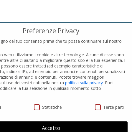
Preferenze Privacy
gno del tuo consenso prima che tu possa continuare sul nostro
PRIVACY
to web utilizziamo i cookie e altre tecnologie. Alcune di esse sono
Privacy Policy
entre altre ci aiutano a migliorare questo sito e la tua esperienza.
I
Cookies Policy
i possono essere trattati (ad esempio caratteristiche di
GDPR Personal data
o, indirizzi IP), ad esempio per annunci e contenuti personalizzati
razione di annunci e contenuti.
Potete trovare maggiori
ull'uso dei vostri dati nella nostra
politica sulla privacy
.
Puoi
 PVC-A
Modifica impostazione Cookies
dificare la tua selezione in qualsiasi momento sotto
ivacy
i
Statistiche
Terze parti
Accetto