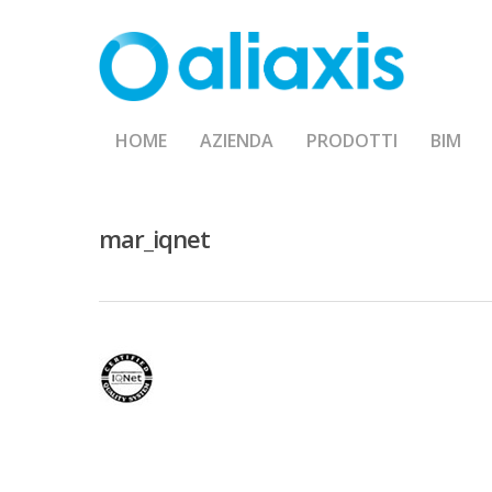
Skip
to
main
content
HOME
AZIENDA
PRODOTTI
BIM
mar_iqnet