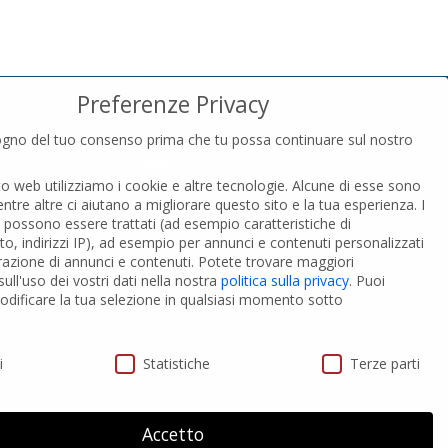
Preferenze Privacy
gno del tuo consenso prima che tu possa continuare sul nostro
PRIVACY
to web utilizziamo i cookie e altre tecnologie. Alcune di esse sono
Privacy Policy
entre altre ci aiutano a migliorare questo sito e la tua esperienza.
I
Cookies Policy
i possono essere trattati (ad esempio caratteristiche di
GDPR Personal data
o, indirizzi IP), ad esempio per annunci e contenuti personalizzati
razione di annunci e contenuti.
Potete trovare maggiori
ull'uso dei vostri dati nella nostra
politica sulla privacy
.
Puoi
 PVC-A
Modifica impostazione Cookies
dificare la tua selezione in qualsiasi momento sotto
ivacy
i
Statistiche
Terze parti
Accetto