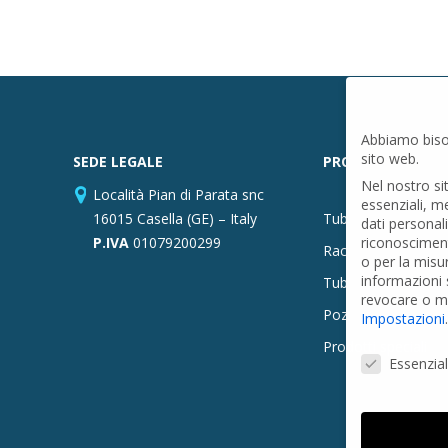
Abbiamo biso
sito web.
SEDE LEGALE
PRODOTTI
Nel nostro si
Località Pian di Parata snc
essenziali, m
16015 Casella (GE) – Italy
Tubi PVC
dati personal
P.IVA
01079200299
riconosciment
Raccordi PVC
o per la misu
informazioni s
Tubi e Raccordi in
revocare o mo
Pozzi Artesiani
Impostazioni
.
Prodotti speciali
Preferenze Pr
Essenzial