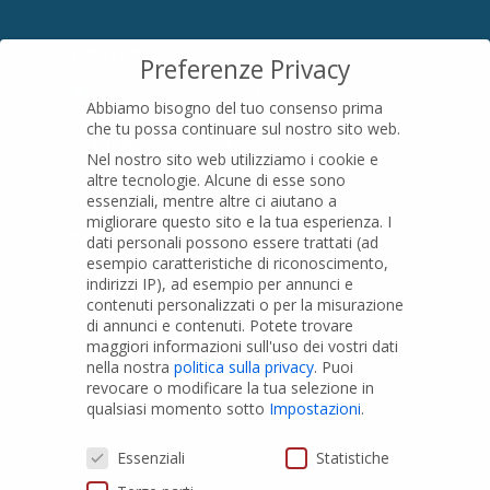
SEDE LEGALE
Preferenze Privacy
Località Pian di Parata snc
Abbiamo bisogno del tuo consenso prima
16015 Casella (GE) – Italy
che tu possa continuare sul nostro sito web.
P.IVA
01079200299
Nel nostro sito web utilizziamo i cookie e
altre tecnologie. Alcune di esse sono
essenziali, mentre altre ci aiutano a
migliorare questo sito e la tua esperienza.
I
PRODOTTI
dati personali possono essere trattati (ad
esempio caratteristiche di riconoscimento,
indirizzi IP), ad esempio per annunci e
Tubi PVC
contenuti personalizzati o per la misurazione
di annunci e contenuti.
Potete trovare
Raccordi PVC
maggiori informazioni sull'uso dei vostri dati
nella nostra
politica sulla privacy
.
Puoi
Tubi e Raccordi in PVC-A
revocare o modificare la tua selezione in
Pozzi Artesiani
qualsiasi momento sotto
Impostazioni
.
Prodotti speciali
Preferenze Privacy
Essenziali
Statistiche