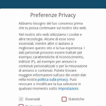
SEDE LEGALE
Preferenze Privacy
Località Pian di Parata snc
Abbiamo bisogno del tuo consenso prima
16015 Casella (GE) – Italy
che tu possa continuare sul nostro sito web.
P.IVA
01079200299
Nel nostro sito web utilizziamo i cookie e
altre tecnologie. Alcune di esse sono
essenziali, mentre altre ci aiutano a
migliorare questo sito e la tua esperienza.
I
PRODOTTI
dati personali possono essere trattati (ad
esempio caratteristiche di riconoscimento,
indirizzi IP), ad esempio per annunci e
Tubi PVC
contenuti personalizzati o per la misurazione
di annunci e contenuti.
Potete trovare
Raccordi PVC
maggiori informazioni sull'uso dei vostri dati
nella nostra
politica sulla privacy
.
Puoi
Tubi e Raccordi in PVC-A
revocare o modificare la tua selezione in
Pozzi Artesiani
qualsiasi momento sotto
Impostazioni
.
Prodotti speciali
Preferenze Privacy
Essenziali
Statistiche