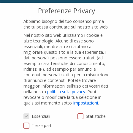
SEDE LEGALE
Preferenze Privacy
Località Pian di Parata snc
Abbiamo bisogno del tuo consenso prima
16015 Casella (GE) – Italy
che tu possa continuare sul nostro sito web.
P.IVA
01079200299
Nel nostro sito web utilizziamo i cookie e
altre tecnologie. Alcune di esse sono
essenziali, mentre altre ci aiutano a
migliorare questo sito e la tua esperienza.
I
PRODOTTI
dati personali possono essere trattati (ad
esempio caratteristiche di riconoscimento,
indirizzi IP), ad esempio per annunci e
Tubi PVC
contenuti personalizzati o per la misurazione
di annunci e contenuti.
Potete trovare
Raccordi PVC
maggiori informazioni sull'uso dei vostri dati
nella nostra
politica sulla privacy
.
Puoi
Tubi e Raccordi in PVC-A
revocare o modificare la tua selezione in
Pozzi Artesiani
qualsiasi momento sotto
Impostazioni
.
Prodotti speciali
Preferenze Privacy
Essenziali
Statistiche
Terze parti
PRIVACY