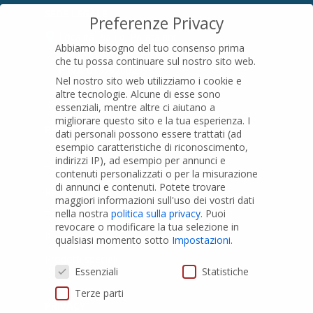
SEDE LEGALE
Preferenze Privacy
Località Pian di Parata snc
Abbiamo bisogno del tuo consenso prima
16015 Casella (GE) – Italy
che tu possa continuare sul nostro sito web.
P.IVA
01079200299
Nel nostro sito web utilizziamo i cookie e
altre tecnologie. Alcune di esse sono
essenziali, mentre altre ci aiutano a
migliorare questo sito e la tua esperienza.
I
PRODOTTI
dati personali possono essere trattati (ad
esempio caratteristiche di riconoscimento,
indirizzi IP), ad esempio per annunci e
Tubi PVC
contenuti personalizzati o per la misurazione
di annunci e contenuti.
Potete trovare
Raccordi PVC
maggiori informazioni sull'uso dei vostri dati
nella nostra
politica sulla privacy
.
Puoi
Tubi e Raccordi in PVC-A
revocare o modificare la tua selezione in
Pozzi Artesiani
qualsiasi momento sotto
Impostazioni
.
Prodotti speciali
Preferenze Privacy
Essenziali
Statistiche
Terze parti
PRIVACY