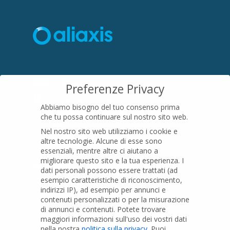
SEDE LEGALE
Preferenze Privacy
Località Pian di Parata snc
Abbiamo bisogno del tuo consenso prima
16015 Casella (GE) – Italy
che tu possa continuare sul nostro sito web.
P.IVA
01079200299
Nel nostro sito web utilizziamo i cookie e
altre tecnologie. Alcune di esse sono
essenziali, mentre altre ci aiutano a
migliorare questo sito e la tua esperienza.
I
PRODOTTI
dati personali possono essere trattati (ad
esempio caratteristiche di riconoscimento,
indirizzi IP), ad esempio per annunci e
Tubi PVC
contenuti personalizzati o per la misurazione
di annunci e contenuti.
Potete trovare
Raccordi PVC
maggiori informazioni sull'uso dei vostri dati
nella nostra
politica sulla privacy
.
Puoi
Tubi e Raccordi in PVC-A