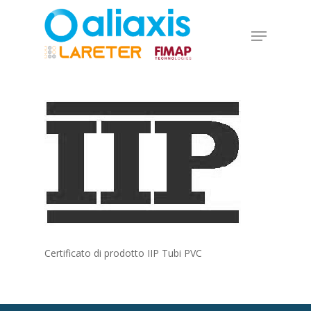
Skip
to
Menu
main
Close
content
Menu
Certificato di prodotto IIP Tubi PVC