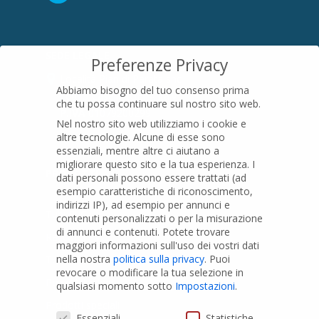
SEDE LEGALE
Preferenze Privacy
Località Pian di Parata snc
Abbiamo bisogno del tuo consenso prima
16015 Casella (GE) – Italy
che tu possa continuare sul nostro sito web.
P.IVA
01079200299
Nel nostro sito web utilizziamo i cookie e
altre tecnologie. Alcune di esse sono
essenziali, mentre altre ci aiutano a
migliorare questo sito e la tua esperienza.
I
PRODOTTI
dati personali possono essere trattati (ad
esempio caratteristiche di riconoscimento,
indirizzi IP), ad esempio per annunci e
Tubi PVC
contenuti personalizzati o per la misurazione
di annunci e contenuti.
Potete trovare
Raccordi PVC
maggiori informazioni sull'uso dei vostri dati
nella nostra
politica sulla privacy
.
Puoi
Tubi e Raccordi in PVC-A
revocare o modificare la tua selezione in
Pozzi Artesiani
qualsiasi momento sotto
Impostazioni
.
Prodotti speciali
Preferenze Privacy
Essenziali
Statistiche