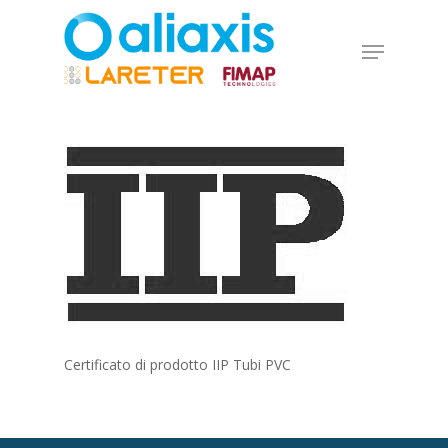
Skip
to
Menu
main
Close
content
Menu
Certificato di prodotto IIP Tubi PVC