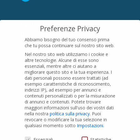
SEDE LEGALE
Preferenze Privacy
Località Pian di Parata snc
Abbiamo bisogno del tuo consenso prima
16015 Casella (GE) – Italy
che tu possa continuare sul nostro sito web.
P.IVA
01079200299
Nel nostro sito web utilizziamo i cookie e
altre tecnologie. Alcune di esse sono
essenziali, mentre altre ci aiutano a
migliorare questo sito e la tua esperienza.
I
PRODOTTI
dati personali possono essere trattati (ad
esempio caratteristiche di riconoscimento,
indirizzi IP), ad esempio per annunci e
Tubi PVC
contenuti personalizzati o per la misurazione
di annunci e contenuti.
Potete trovare
Raccordi PVC
maggiori informazioni sull'uso dei vostri dati
nella nostra
politica sulla privacy
.
Puoi
Tubi e Raccordi in PVC-A
revocare o modificare la tua selezione in
Pozzi Artesiani
qualsiasi momento sotto
Impostazioni
.
Prodotti speciali
Preferenze Privacy
Essenziali
Statistiche